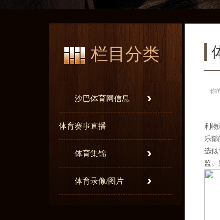
栏目分类
你
沙巴体育网信息
体育赛事直播
利物
乐部
选似
体育集锦
监。
体育录像/图片