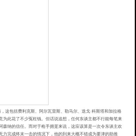
与，这包括费利克斯、阿尔瓦雷斯、勒马尔、迭戈·科斯塔和加拉格
竞为此花了不少冤枉钱。但话说追想，任何东谈主都不行能每笔来
阿森纳的信任。而对于枪手拥趸来说，这应该算是一次令东谈主欢
无力完成终末一击的情况下，他的到来大概不错成为要津的助推