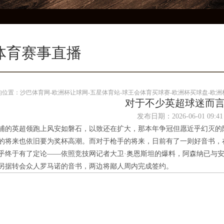
体育赛事直播
的位置：
沙巴体育网-欧洲杯让球网-五星体育站-球王会体育买球赛-欧洲杯买球盘-欧洲杯
对于不少英超球迷而
发布日期：2026-06-01 09
浦的英超领跑上风安如磐石，以致还在扩大，那本年争冠但愿近乎幻灭的
的将来也依旧要为奖杯高潮。而对于枪手的将来，日前有了一则好音书，
乎终于有了定论——依照竞技网记者大卫·奥恩斯坦的爆料，阿森纳已与安
另据转会众人罗马诺的音书，两边将鄙人周内完成签约。