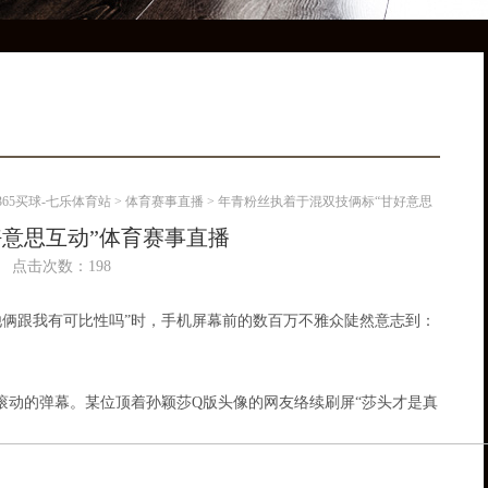
65买球-七乐体育站
>
体育赛事直播
> 年青粉丝执着于混双技俩标“甘好意思
好意思互动”体育赛事直播
36 点击次数：198
他俩跟我有可比性吗”时，手机屏幕前的数百万不雅众陡然意志到：
滚动的弹幕。某位顶着孙颖莎Q版头像的网友络续刷屏“莎头才是真