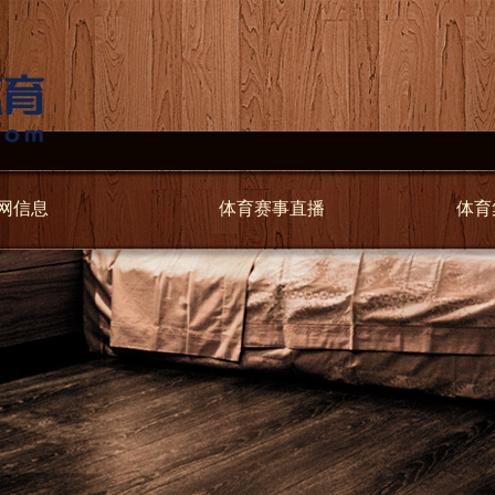
网信息
体育赛事直播
体育