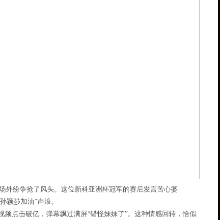
，似乎被场外纷争抢了风头。这位新科亚洲杯冠军的赛后发言苦心婆
孙颖莎加油”声浪。
视频点击破亿，弹幕飘过满屏“错怪妹妹了”。这种情感回转，恰似