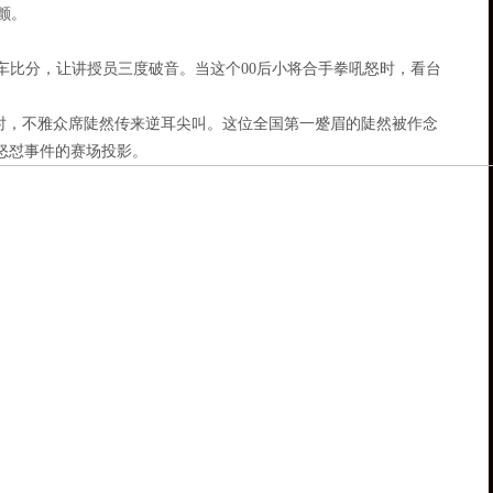
颤。
1-5的过山车比分，让讲授员三度破音。当这个00后小将合手拳吼怒时，看台
越时，不雅众席陡然传来逆耳尖叫。这位全国第一蹙眉的陡然被作念
怒怼事件的赛场投影。