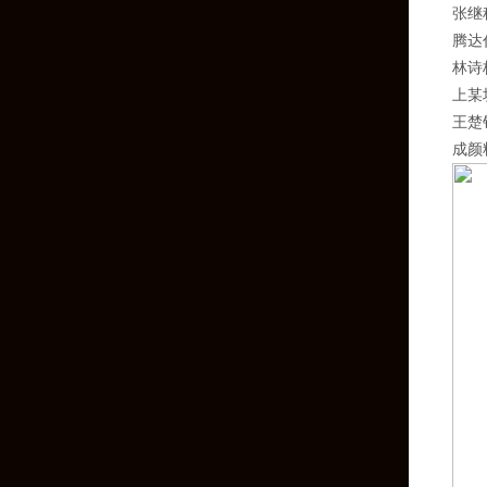
张继
腾达
林诗
上某
王楚
成颜