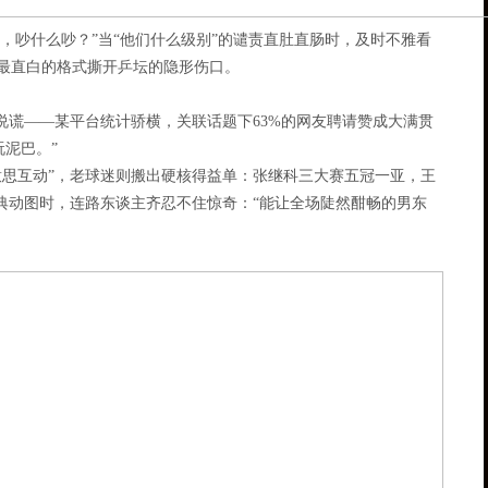
，吵什么吵？”当“他们什么级别”的谴责直肚直肠时，及时不雅看
用最直白的格式撕开乒坛的隐形伤口。
说谎——某平台统计骄横，关联话题下63%的网友聘请赞成大满贯
泥巴。”
意思互动”，老球迷则搬出硬核得益单：张继科三大赛五冠一亚，王
典动图时，连路东谈主齐忍不住惊奇：“能让全场陡然酣畅的男东