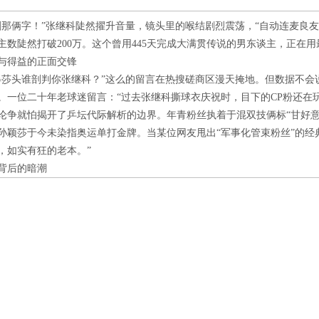
刷那俩字！”张继科陡然擢升音量，镜头里的喉结剧烈震荡，“自动连麦良友
主数陡然打破200万。这个曾用445天完成大满贯传说的男东谈主，正在
与得益的正面交锋
得莎头谁剖判你张继科？”这么的留言在热搜磋商区漫天掩地。但数据不会
。一位二十年老球迷留言：“过去张继科撕球衣庆祝时，目下的CP粉还在玩
论争就怕揭开了乒坛代际解析的边界。年青粉丝执着于混双技俩标“甘好
孙颖莎于今未染指奥运单打金牌。当某位网友甩出“军事化管束粉丝”的经
，如实有狂的老本。”
背后的暗潮