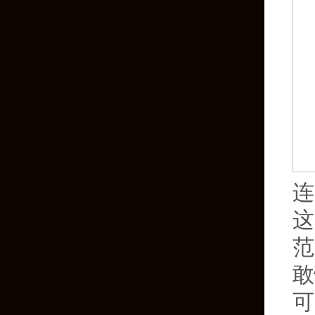
连
这
范
敢
可