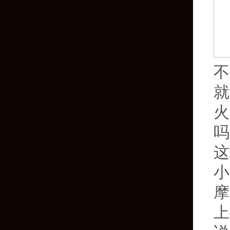
不
就
火
吗
这
小
摩
上