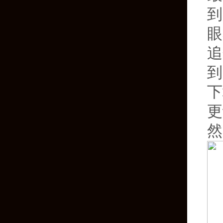
到
眼
追
到
下
更
然