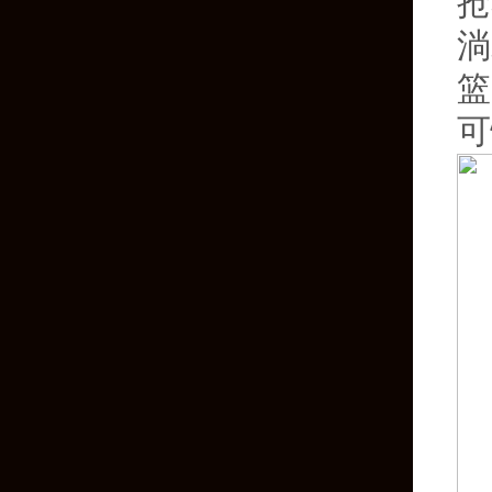
抢
淌
篮
可