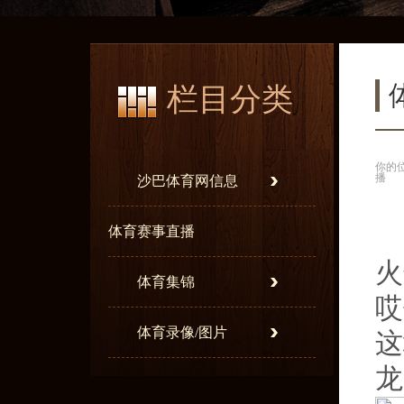
栏目分类
你的
播
沙巴体育网信息
体育赛事直播
火
体育集锦
哎
体育录像/图片
这
龙