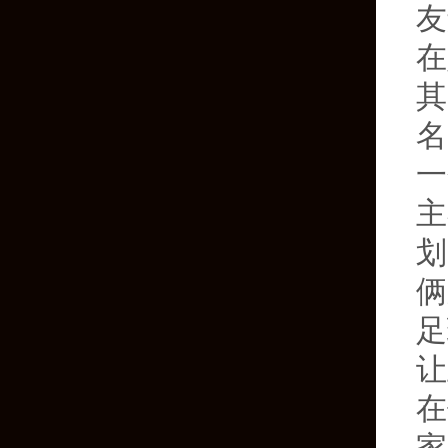
友
在
其
名
一
主
划
俩
足
让
在