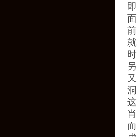
即
面
前
就
时
另
又
洞
这
肖
而