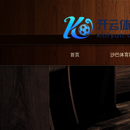
首页
沙巴体育