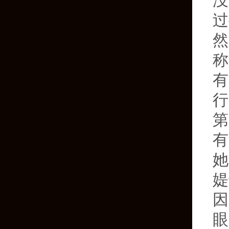
没
过
然
称
有
行
第
有
她
媞
因
眼