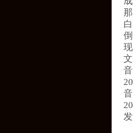
成
那
白
倒
现
文
音
2
音
2
发