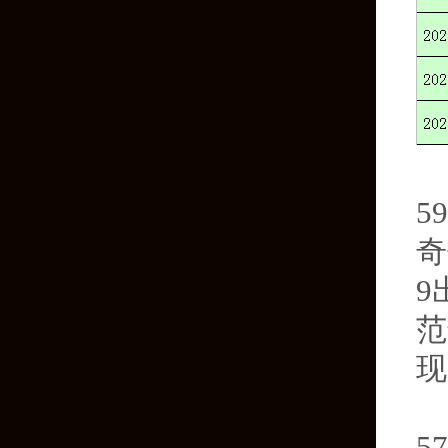
第
5
奇
9
范
现
第
5