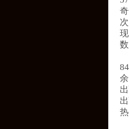
奇
次
现
数
第
8
余
出
出
热
第