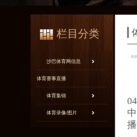
栏目分类
你
沙巴体育网信息
体育赛事直播
福
体育集锦
04
中
体育录像/图片
播