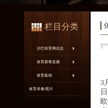
栏目分类
你的
片
沙巴体育网信息
体育赛事直播
体育集锦
3
体育录像/图片
日
欧