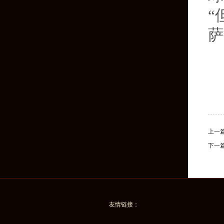
“
萨
上一
下一
友情链接：