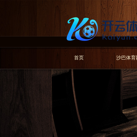
首页
沙巴体育