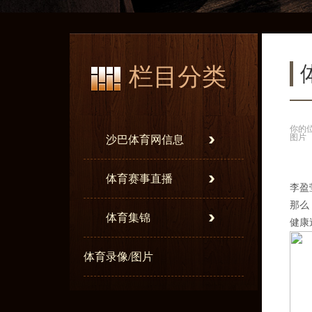
栏目分类
你的
图片
沙巴体育网信息
体育赛事直播
李盈
那么
体育集锦
健康
体育录像/图片