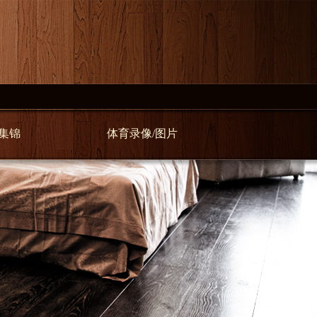
集锦
体育录像/图片