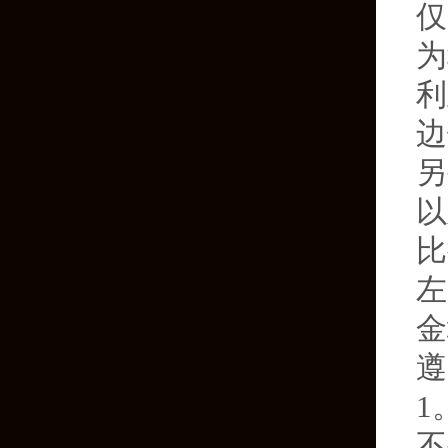
仅
为
利
边
另
以
比
左
金
遵
1
不