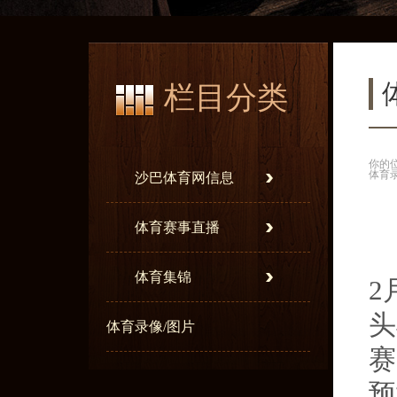
栏目分类
你的
体育
沙巴体育网信息
体育赛事直播
体育集锦
2
头
体育录像/图片
赛
预