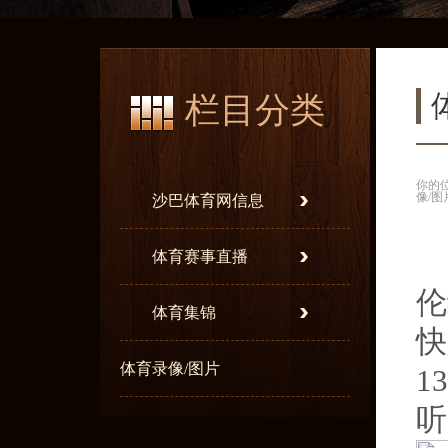
栏目分类
你的
像/图
沙巴体育网信息
体育赛事直播
伦
体育集锦
快
体育录像/图片
1
听