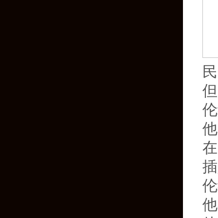
民
但
伦
他
在
插
伦
他