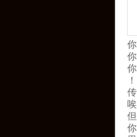
你
你
你
！
传
唉
但
你