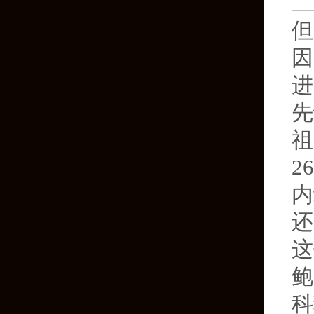
但
因
进
先
祖
2
内
还
这
鲍
科