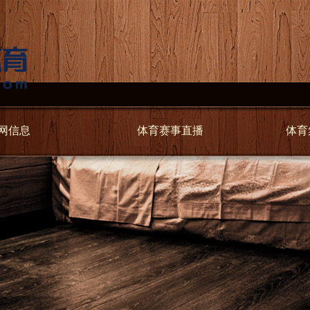
网信息
体育赛事直播
体育