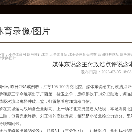
体育录像/图片
位置：
沙巴体育网-欧洲杯让球网-五星体育站-球王会体育买球赛-欧洲杯买球盘-欧洲杯3
育录像/图片
媒体东说念主付政浩点评说念
发布日期：2026-02-05 18
16日讯 昨日CBA成例赛，江苏105-100力克北控。媒体东说念主付政浩
麟和廖三宁今晚演出了广西第一控卫之争，庞峥麟砍下14分12助攻，濒
麟屡次演出鬼怪冲破上篮，打得彰着愈加肃穆自信。
麟在京城这两战均含金量颇高。上一场将北京男篮逼入绝境，本场则将北
二胜，但看完庞峥麟、刘正清的高效暴露，相配是小节北控全力追分、里
得脱帽问候。
球员庞峥麟出场38分2秒，12投5中（三分3中1），罚球6中3，拿到14分3