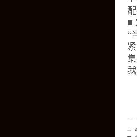
配
■
“
紧
集
我
上一