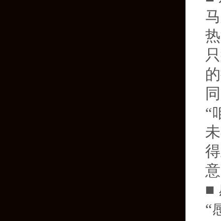
马
热
只
的
同
“
未
得
意
■
“