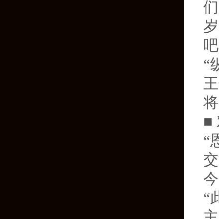
们
岁
吧
“
王
将
■
“
交
今
“
主