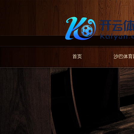
首页
沙巴体育