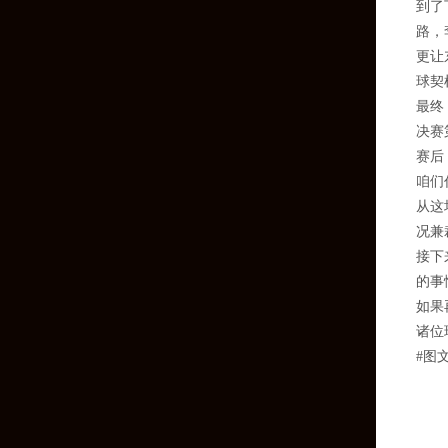
到了
路，
更让
球契
最终
决赛
赛后
咱们
从这
况兼
接下
的事
如果
诸位
#图