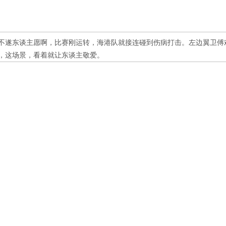
不遂东谈主愿啊，比赛刚运转，海港队就接连碰到伤病打击。左边翼卫傅
，这场景，看着就让东谈主敬爱。