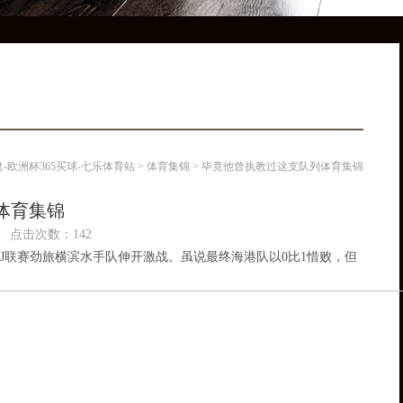
-欧洲杯365买球-七乐体育站
>
体育集锦
> 毕竟他曾执教过这支队列体育集锦
体育集锦
58 点击次数：142
本J联赛劲旅横滨水手队伸开激战。虽说最终海港队以0比1惜败，但