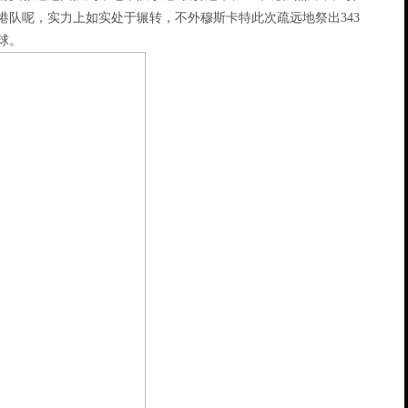
队呢，实力上如实处于辗转，不外穆斯卡特此次疏远地祭出343
球。