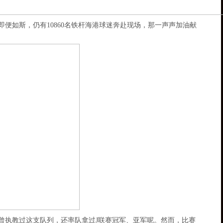
便如斯，仍有10860名铁杆海港球迷奔赴现场，那一声声加油献
曾执教过这支队列，还率队拿过J联赛冠军、亚军呢。然而，比赛