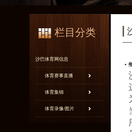
栏目分类
沙巴体育网信息
体育赛事直播
体育集锦
体育录像/图片