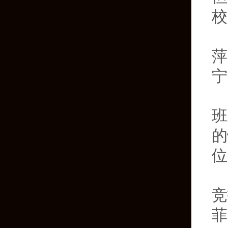
校
在
萍
宁
班
的
位
竞
菲