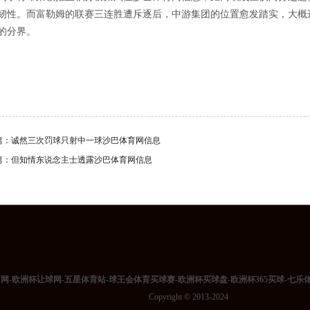
韧性。而富勒姆的联赛三连胜遭斥逐后，中游集团的位置愈发踏实，大概
的分界。
篇：
诚然三次罚球只射中一球沙巴体育网信息
篇：
但知情东说念主士透露沙巴体育网信息
网-欧洲杯让球网-五星体育站-球王会体育买球赛-欧洲杯买球盘-欧洲杯365买球-七乐
Copyright
© 2013-2024