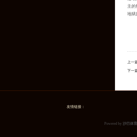
主的
地狱
上一
下一
友情链接：
Powered by
沙巴体育