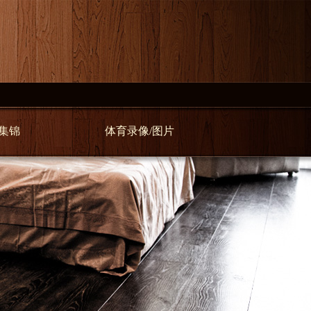
集锦
体育录像/图片