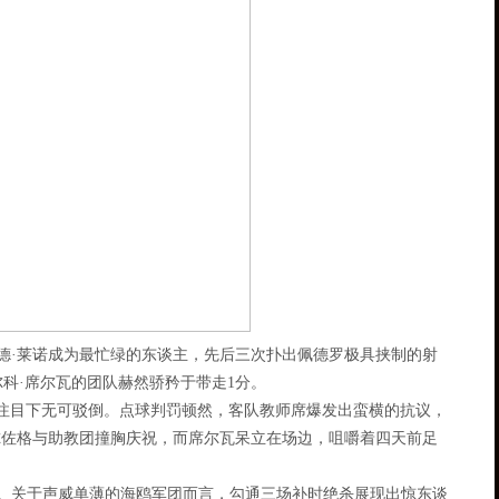
德·莱诺成为最忙绿的东谈主，先后三次扑出佩德罗极具挟制的射
科·席尔瓦的团队赫然骄矜于带走1分。
R注目下无可驳倒。点球判罚顿然，客队教师席爆发出蛮横的抗议，
尔佐格与助教团撞胸庆祝，而席尔瓦呆立在场边，咀嚼着四天前足
。关于声威单薄的海鸥军团而言，勾通三场补时绝杀展现出惊东谈